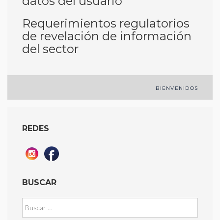
datos del usuario
Requerimientos regulatorios
de revelación de información
del sector
Navegación
BIENVENIDOS
de
entradas
REDES
BUSCAR
Buscar: